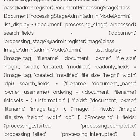
pass@admin.register
(DocumentProcessingStage)class
DocumentProcessingStageAdmin(admin.ModelAdmin):
list_display = (‘document’, ‘processing_stage’, ‘processed’)
search_fields = (‘document’,
‘processing_stage’)@admin.register(Image)class
ImageAdmin(admin.ModelAdmin): list_display =
(‘image_tag’, ‘filename’, ‘document’, ‘owner’, ‘file_size’,
‘height’, ‘width’, ‘created’, ‘modified’) readonly_fields =
(‘image_tag’, ‘created’, ‘modified’, ‘file_size’, ‘height’, ‘width’,
‘dpi’) search_fields = (‘filename’, ‘document__name’,
‘owner__username’) ordering = (‘document’, ‘filename’)
fieldsets = ( (‘Information’, { ‘fields’: (‘document’, ‘owner’,
‘filename’, ‘image_tag’) }), (‘Image’, { ‘fields’: (‘image’,
‘file_size’, ‘height’, ‘width’, ‘dpi’) }), (‘Processing’, { ‘fields’:
(‘processing_started’, ‘processing_completed’,
‘processing_failed’, ‘processing_interrupted’) }),