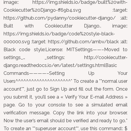
image:: https://img.shields.io/badge/built%20with-
Cookiecutter%20Django-ff69b4.svg :target:
https://github.com/pydanny/cookiecutter-django/ :alt:
Built with Cookiecutter Django.. image::
https://img.shields.io/badge/code%20style-black-
000000.svg :target: https://github.com/ambv/black :alt:
Black code style:License: MITSettings——–Moved to
settings_… _settings: http://cookiecutter-
django.readthedocs.io/en/latest/settings.htmlBasic
Commands————–Setting Up Your
Users^^^^^^^^^^^^^^^^^^^^^* To create a **normal user
account**, just go to Sign Up and fill out the form. Once
you submit it, you’ll see a « Verify Your E-mail Address »
page. Go to your console to see a simulated email
verification message. Copy the link into your browser.
Now the user’s email should be verified and ready to go.*
To create an **superuser account**, use this command:: $