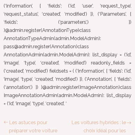
(‘Information’, { ‘fields’: (‘id’, ‘user’, ‘request_type’,
‘request_status’, ‘created’, ‘modified’) }), (‘Parameters’, {
‘fields’: (‘parameters’,) })
)@admin.register(AnnotationType)class
AnnotationTypeAdmin(admin.ModelAdmin):
pass@admin.register
(Annotation)class
AnnotationAdmin(admin.ModelAdmin): list_display = (‘id’,
‘image’, ‘type’, ‘created’, ‘modified’) readonly_fields =
(‘created’, ‘modified’) fieldsets = ( (‘Information’, { ‘fields’: (‘id’,
‘image’, ‘type’, ‘created’, ‘modified’) }), (‘Annotation’, { ‘fields’:
(‘annotation’,) }) )@admin.register(ImageAnnotation)class
ImageAnnotationAdmin(admin.ModelAdmin): list_display
= (‘id’, ‘image’, ‘type’, ‘created’, ‘
Les astuces pour
Les voitures hybrides : le
préparer votre voiture
choix idéal pour les