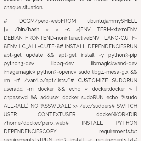
chaque situation.
# DCGM/pero-webFROM ubuntu:jammySHELL
[« /bin/bash », « -c »]ENV TERM=xtermENV
DEBIAN_FRONTEND=noninteractiveENV LANG=C.UTF-
8ENV LC_ALL=C.UTF-8# INSTALL DEPENDENCIESRUN
apt-get update && apt-get install -y python3-pip
python3-dev libpq-dev libmagickwand-dev
imagemagick python3-opencv sudo libgl1-mesa-glx &&
rm -rf /var/lib/apt/lists/*# CUSTOMIZE SUDORUN
useradd -m docker && echo « docker:docker » |
chpasswd && adduser docker sudoRUN echo ‘%sudo
ALL=(ALL) NOPASSWD:ALL’ >> /etc/sudoers# SWITCH
USER CONTEXTUSER dockerWORKDIR
/home/docker/pero_web# INSTALL PYTHON
DEPENDENCIESCOPY requirements.txt
requirements.txtRUN pip3 install -r requirements.txt#