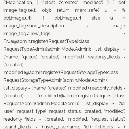
(‘Modification’, { ‘fields’: (‘created’, ‘modified’) }) ) def
image_tag(self, obj): return mark_safe( u » %
obj.image.url) if obj.image.url else u »
image_tag.short_description = ‘Image’
image_tag.allow_tags =
True@admin.register
(RequestType)class
RequestTypeAdmin(admin.ModelAdmin): list_display =
(‘name’, ‘queue’, ‘created’, ‘modified’) readonly_fields =
(‘created’,
‘modified’)@admin.register(RequestStorageType)class
RequestStorageTypeAdmin(admin.ModelAdmin):
list_display = (‘name’, ‘created’, ‘modified’) readonly_fields =
(‘created’, ‘modified’)@admin.register(Request)class
RequestAdmin(admin.ModelAdmin): list_display = (‘id’,
‘user’, ‘request_type’, ‘request_status’, ‘created’, ‘modified’)
readonly_fields = (‘created’, ‘modified’, ‘request_status’)
search_fields = (‘user__username’, ‘id’,) fieldsets = (