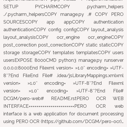
SETUP PYCHARMCOPY .pycharm_helpers
./.pycharm_helpersCOPY manage.py .# COPY PERO
SOURCESCOPY app appCOPY authentication
authenticationCOPY config configCOPY layout_analysis
layout_analysisCOPY ocr_engine ocr_engineCOPY
post_correction post_correctionCOPY static staticCOPY
storage storageCOPY templates templatesCOPY users
usersEXPOSE 8000CMD python3 manage.py runserver
0.0.0.0:8000End Filexml version= »1.0″ encoding= »UTF-
8″?End FileEnd File# .idea/jsLibraryMappings.xmlxml
version= »1.0″ encoding= »UTF-8″?End Filexml
version= »1.0″ encoding= »UTF-8″?End File#
DCGM/pero-web# README.rstPERO OCR WEB
INTERFACE=======================PERO OCR web
interface is a web application for document processing
using PERO OCR (https://github.com/DCGM/pero-ocr)…