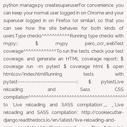
python manage.py createsuperuserFor convenience, you
can keep your normal user logged in on Chrome and your
superuser logged in on Firefox (or similar), so that you
can see how the site behaves for both kinds of
users.Type checks^^^^^^^^^^^Running type checks with
mypy::: $ mypy pero_ocr_webTest
coverage^^^^^^^^^^^^^To run the tests, check your test
coverage, and generate an HTML coverage report:: $
coverage run -m pytest $ coverage html $ open
htmlcov/index.htmlRunning tests with
py.test~~~~~~~~~~~~~~~~~~~~~~~~~~:: $ pytestLive
reloading and Sass CSS
compilation^^^^^^^^^^^^^^^^^^^^^^^^^^^^^^^^^^^^^
to `Live reloading and SASS compilation`_… _`Live
reloading and SASS compilation`: http://cookiecutter-
django.readthedocs.io/en/latest/live-reloading-and-