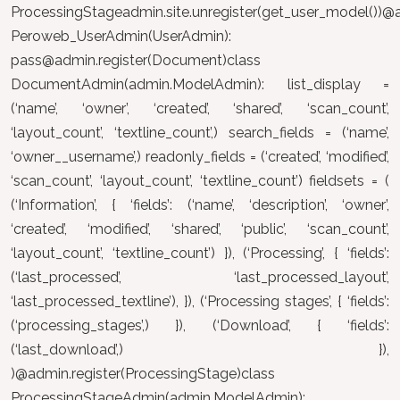
ProcessingStageadmin.site.unregister(get_user_model())@a
Peroweb_UserAdmin(UserAdmin):
pass@admin.register
(Document)class
DocumentAdmin(admin.ModelAdmin): list_display =
(‘name’, ‘owner’, ‘created’, ‘shared’, ‘scan_count’,
‘layout_count’, ‘textline_count’,) search_fields = (‘name’,
‘owner__username’,) readonly_fields = (‘created’, ‘modified’,
‘scan_count’, ‘layout_count’, ‘textline_count’) fieldsets = (
(‘Information’, { ‘fields’: (‘name’, ‘description’, ‘owner’,
‘created’, ‘modified’, ‘shared’, ‘public’, ‘scan_count’,
‘layout_count’, ‘textline_count’) }), (‘Processing’, { ‘fields’:
(‘last_processed’, ‘last_processed_layout’,
‘last_processed_textline’), }), (‘Processing stages’, { ‘fields’:
(‘processing_stages’,) }), (‘Download’, { ‘fields’:
(‘last_download’,) }),
)@admin.register(ProcessingStage)class
ProcessingStageAdmin(admin.ModelAdmin):