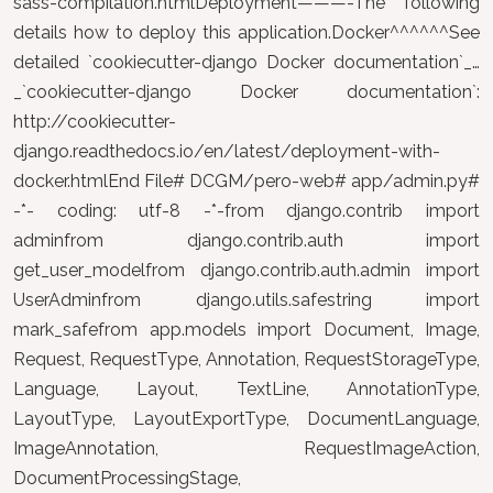
sass-compilation.htmlDeployment———-The following
details how to deploy this application.Docker^^^^^^See
detailed `cookiecutter-django Docker documentation`_…
_`cookiecutter-django Docker documentation`:
http://cookiecutter-
django.readthedocs.io/en/latest/deployment-with-
docker.htmlEnd File# DCGM/pero-web# app/admin.py#
-*- coding: utf-8 -*-from django.contrib import
adminfrom django.contrib.auth import
get_user_modelfrom django.contrib.auth.admin import
UserAdminfrom django.utils.safestring import
mark_safefrom app.models import Document, Image,
Request, RequestType, Annotation, RequestStorageType,
Language, Layout, TextLine, AnnotationType,
LayoutType, LayoutExportType, DocumentLanguage,
ImageAnnotation, RequestImageAction,
DocumentProcessingStage,